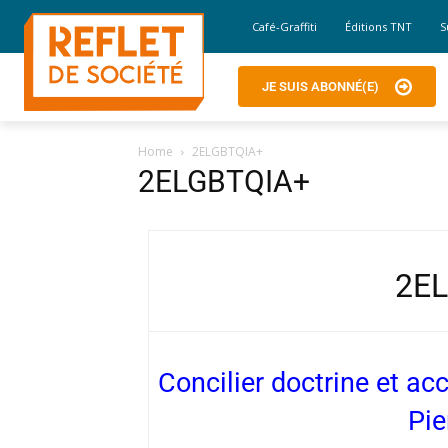
Café-Graffiti
Éditions TNT
S
JE SUIS ABONNÉ(E)
Home
2ELGBTQIA+
2ELGBTQIA+
2E
Concilier doctrine et acc
Pie