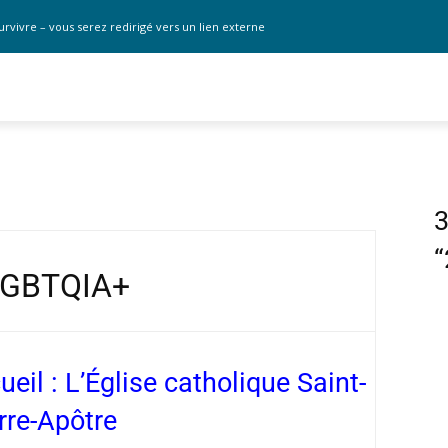
urvivre – vous serez redirigé vers un lien externe
3
LGBTQIA+
ueil : L’Église catholique Saint-
rre-Apôtre