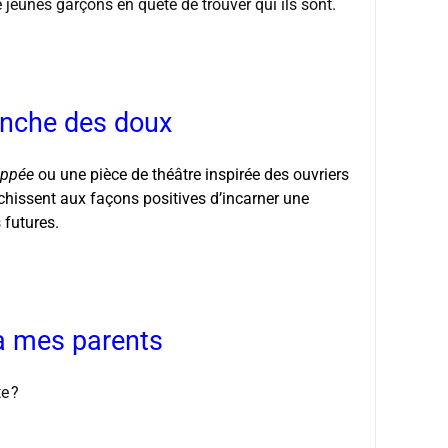
e jeunes garçons en quête de trouver qui ils sont.
anche des doux
appée
ou une pièce de théâtre inspirée des ouvriers
chissent aux façons positives d’incarner une
 futures.
 à mes parents
e ?