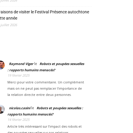
 juillet 2026
raisons de visiter le Festival Présence autochtone
tte année
 juillet 2026
le
Raymond Viger
Robots et poupées sexuelles
: rapports humains menacés?
19 février 2025
Merci pour votre commentaire. Un complément
mais on ne peut pas remplacer l'importance de
la relation directe entre deux personnes.
le
nicolas.casini
Robots et poupées sexuelles :
rapports humains menacés?
14 février 2025
Article très intéressant sur l’impact des robots et
des poupées sexuelles sur nos relations