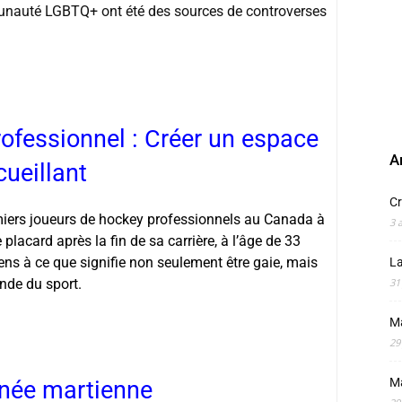
munauté LGBTQ+ ont été des sources de controverses
ofessionnel : Créer un espace
A
cueillant
Cr
remiers joueurs de hockey professionnels au Canada à
3 
placard après la fin de sa carrière, à l’âge de 33
 gens à ce que signifie non seulement être gaie, mais
La
nde du sport.
31
M
29
M
née martienne