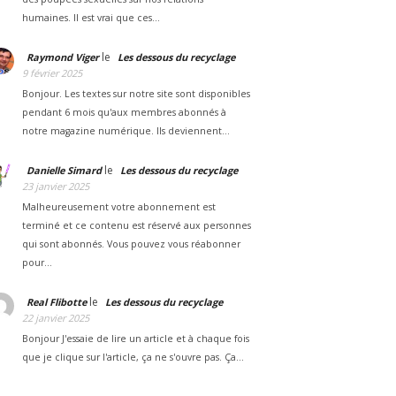
humaines. Il est vrai que ces…
le
Raymond Viger
Les dessous du recyclage
9 février 2025
Bonjour. Les textes sur notre site sont disponibles
pendant 6 mois qu'aux membres abonnés à
notre magazine numérique. Ils deviennent…
le
Danielle Simard
Les dessous du recyclage
23 janvier 2025
Malheureusement votre abonnement est
terminé et ce contenu est réservé aux personnes
qui sont abonnés. Vous pouvez vous réabonner
pour…
le
Real Flibotte
Les dessous du recyclage
22 janvier 2025
Bonjour J'essaie de lire un article et à chaque fois
que je clique sur l'article, ça ne s'ouvre pas. Ça…